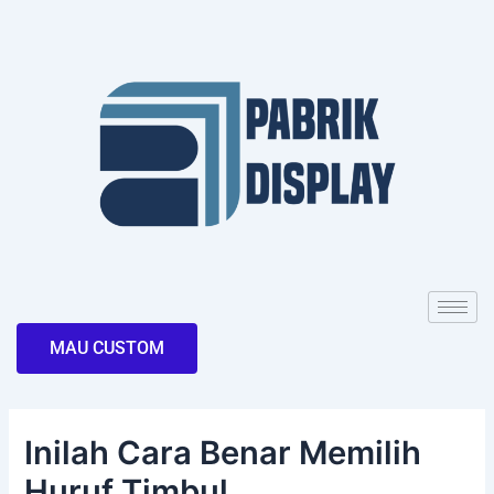
Skip
Post
to
navigation
content
MAU CUSTOM
Inilah Cara Benar Memilih
Huruf Timbul