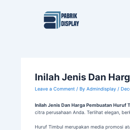
Skip
Post
to
navigation
content
Inilah Jenis Dan Ha
Leave a Comment
/ By
Admindisplay
/
Dec
Inilah Jenis Dan Harga Pembuatan Huruf 
citra perusahaan Anda. Terlihat elegan, be
Huruf Timbul merupakan media promosi atau