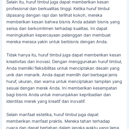
Selain itu, huruf timbul juga dapat memberikan kesan
profesional dan berkualitas tinggi. Ketika huruf timbul
dipasang dengan rapi dan terlihat kokoh, mereka
memberikan kesan bahwa bisnis Anda adalah bisnis yang
serius dan berkomitmen terhadap kualitas. Ini dapat
meningkatkan kepercayaan pelanggan dan membuat
mereka merasa yakin untuk berbisnis dengan Anda.
Tidak hanya itu, huruf timbul juga dapat memberikan kesan
kreativitas dan inovasi. Dengan menggunakan huruf timbul,
Anda memiliki fleksibilitas untuk menciptakan desain yang
unik dan menarik. Anda dapat memilih dari berbagai jenis
huruf, ukuran, dan warna untuk menciptakan tampilan yang
sesuai dengan merek Anda. Ini memberikan kesempatan
bagi bisnis Anda untuk menunjukkan kepribadian dan
identitas merek yang kreatif dan inovatif.
Selain manfaat estetika, huruf timbul juga dapat
memberikan manfaat praktis. Mereka tahan terhadap
cuaca dan dapat bertahan dalam jangka waktu yang lama.