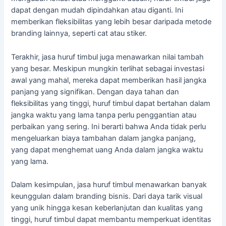
dapat dengan mudah dipindahkan atau diganti. Ini
memberikan fleksibilitas yang lebih besar daripada metode
branding lainnya, seperti cat atau stiker.
Terakhir, jasa huruf timbul juga menawarkan nilai tambah
yang besar. Meskipun mungkin terlihat sebagai investasi
awal yang mahal, mereka dapat memberikan hasil jangka
panjang yang signifikan. Dengan daya tahan dan
fleksibilitas yang tinggi, huruf timbul dapat bertahan dalam
jangka waktu yang lama tanpa perlu penggantian atau
perbaikan yang sering. Ini berarti bahwa Anda tidak perlu
mengeluarkan biaya tambahan dalam jangka panjang,
yang dapat menghemat uang Anda dalam jangka waktu
yang lama.
Dalam kesimpulan, jasa huruf timbul menawarkan banyak
keunggulan dalam branding bisnis. Dari daya tarik visual
yang unik hingga kesan keberlanjutan dan kualitas yang
tinggi, huruf timbul dapat membantu memperkuat identitas