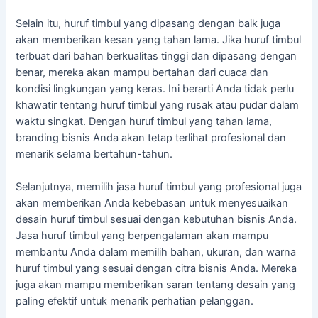
Selain itu, huruf timbul yang dipasang dengan baik juga
akan memberikan kesan yang tahan lama. Jika huruf timbul
terbuat dari bahan berkualitas tinggi dan dipasang dengan
benar, mereka akan mampu bertahan dari cuaca dan
kondisi lingkungan yang keras. Ini berarti Anda tidak perlu
khawatir tentang huruf timbul yang rusak atau pudar dalam
waktu singkat. Dengan huruf timbul yang tahan lama,
branding bisnis Anda akan tetap terlihat profesional dan
menarik selama bertahun-tahun.
Selanjutnya, memilih jasa huruf timbul yang profesional juga
akan memberikan Anda kebebasan untuk menyesuaikan
desain huruf timbul sesuai dengan kebutuhan bisnis Anda.
Jasa huruf timbul yang berpengalaman akan mampu
membantu Anda dalam memilih bahan, ukuran, dan warna
huruf timbul yang sesuai dengan citra bisnis Anda. Mereka
juga akan mampu memberikan saran tentang desain yang
paling efektif untuk menarik perhatian pelanggan.