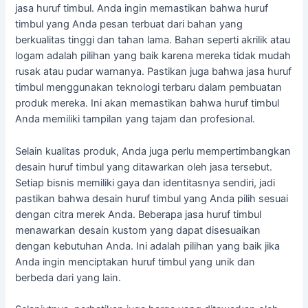
jasa huruf timbul. Anda ingin memastikan bahwa huruf
timbul yang Anda pesan terbuat dari bahan yang
berkualitas tinggi dan tahan lama. Bahan seperti akrilik atau
logam adalah pilihan yang baik karena mereka tidak mudah
rusak atau pudar warnanya. Pastikan juga bahwa jasa huruf
timbul menggunakan teknologi terbaru dalam pembuatan
produk mereka. Ini akan memastikan bahwa huruf timbul
Anda memiliki tampilan yang tajam dan profesional.
Selain kualitas produk, Anda juga perlu mempertimbangkan
desain huruf timbul yang ditawarkan oleh jasa tersebut.
Setiap bisnis memiliki gaya dan identitasnya sendiri, jadi
pastikan bahwa desain huruf timbul yang Anda pilih sesuai
dengan citra merek Anda. Beberapa jasa huruf timbul
menawarkan desain kustom yang dapat disesuaikan
dengan kebutuhan Anda. Ini adalah pilihan yang baik jika
Anda ingin menciptakan huruf timbul yang unik dan
berbeda dari yang lain.