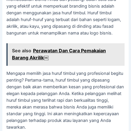
yang efektif untuk memperkuat branding bisnis adalah
dengan menggunakan jasa huruf timbul. Huruf timbul
adalah huruf-huruf yang terbuat dari bahan seperti logam,
akrilik, atau kayu, yang dipasang di dinding atau fasad
bangunan untuk menampilkan nama atau logo bisnis.
See also
Perawatan Dan Cara Pemakaian
Barang Akrilik￼
Mengapa memilih jasa huruf timbul yang profesional begitu
penting? Pertama-tama, huruf timbul yang dipasang
dengan baik akan memberikan kesan yang profesional dan
elegan kepada pelanggan Anda. Ketika pelanggan melihat
huruf timbul yang terlihat rapi dan berkualitas tinggi,
mereka akan merasa bahwa bisnis Anda juga memiliki
standar yang tinggi. Ini akan meningkatkan kepercayaan
pelanggan terhadap produk atau layanan yang Anda
tawarkan.