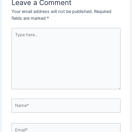
Leave a Comment
Your email address will not be published.
Required
fields are marked
*
Type
here..
Name*
Email*