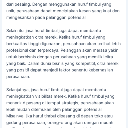
dari pesaing. Dengan menggunakan huruf timbul yang
unik, perusahaan dapat menciptakan kesan yang kuat dan
mengesankan pada pelanggan potensial.
Selain itu, jasa huruf timbul juga dapat membantu
meningkatkan citra merek. Ketika huruf timbul yang
berkualitas tinggi digunakan, perusahaan akan terlihat lebih
profesional dan terpercaya. Pelanggan akan merasa yakin
untuk berbisnis dengan perusahaan yang memiliki citra
yang baik. Dalam dunia bisnis yang kompetitif, citra merek
yang positif dapat menjadi faktor penentu keberhasilan
perusahaan.
Selanjutnya, jasa huruf timbul juga dapat membantu
meningkatkan visibilitas merek. Ketika huruf timbul yang
menarik dipasang di tempat strategis, perusahaan akan
lebih mudah ditemukan oleh pelanggan potensial.
Misalnya, jika huruf timbul dipasang di depan toko atau
gedung perusahaan, orang-orang akan dengan mudah