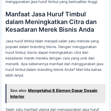
menggunakan jasa huruf timbul yang berkualitas tinggi.
Manfaat Jasa Huruf Timbul
dalam Meningkatkan Citra dan
Kesadaran Merek Bisnis Anda
Jasa huruf timbul telah menjadi salah satu metode yang
populer dalam branding bisnis. Dengan menggunakan
huruf timbul, bisnis dapat meningkatkan citra dan
kesadaran merek mereka dengan cara yang unik dan
menarik. Apa sebenarnya manfaat dari menggunakan jasa
huruf timbul dalam branding bisnis Anda? Mari kita bahas
lebih lanjut.
See also
Mengetahui 8 Elemen Dasar Desain
Interior
Salah satu manfaat utama dari menggunakan jasa huruf