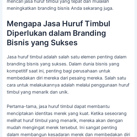
mencari jasa huruf timbul yang tepat dan mulailah
meningkatkan branding bisnis Anda sekarang juga.
Mengapa Jasa Huruf Timbul
Diperlukan dalam Branding
Bisnis yang Sukses
Jasa huruf timbul adalah salah satu elemen penting dalam
branding bisnis yang sukses. Dalam dunia bisnis yang
kompetitif saat ini, penting bagi perusahaan untuk
membedakan diri mereka dari pesaing mereka. Salah satu
cara untuk melakukannya adalah melalui penggunaan huruf
timbul yang menarik dan unik.
Pertama-tama, jasa huruf timbul dapat membantu
menciptakan identitas merek yang kuat. Ketika seseorang
melihat huruf timbul yang menarik, mereka akan dengan
mudah mengingat merek tersebut. Ini sangat penting
dalam membangun kesadaran merek dan membedakan diri