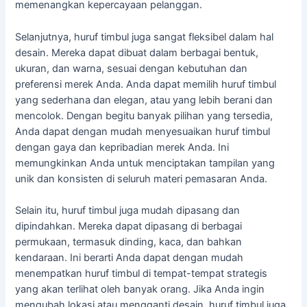
memenangkan kepercayaan pelanggan.
Selanjutnya, huruf timbul juga sangat fleksibel dalam hal
desain. Mereka dapat dibuat dalam berbagai bentuk,
ukuran, dan warna, sesuai dengan kebutuhan dan
preferensi merek Anda. Anda dapat memilih huruf timbul
yang sederhana dan elegan, atau yang lebih berani dan
mencolok. Dengan begitu banyak pilihan yang tersedia,
Anda dapat dengan mudah menyesuaikan huruf timbul
dengan gaya dan kepribadian merek Anda. Ini
memungkinkan Anda untuk menciptakan tampilan yang
unik dan konsisten di seluruh materi pemasaran Anda.
Selain itu, huruf timbul juga mudah dipasang dan
dipindahkan. Mereka dapat dipasang di berbagai
permukaan, termasuk dinding, kaca, dan bahkan
kendaraan. Ini berarti Anda dapat dengan mudah
menempatkan huruf timbul di tempat-tempat strategis
yang akan terlihat oleh banyak orang. Jika Anda ingin
mengubah lokasi atau mengganti desain, huruf timbul juga