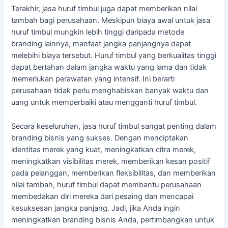
Terakhir, jasa huruf timbul juga dapat memberikan nilai
tambah bagi perusahaan. Meskipun biaya awal untuk jasa
huruf timbul mungkin lebih tinggi daripada metode
branding lainnya, manfaat jangka panjangnya dapat
melebihi biaya tersebut. Huruf timbul yang berkualitas tinggi
dapat bertahan dalam jangka waktu yang lama dan tidak
memerlukan perawatan yang intensif. Ini berarti
perusahaan tidak perlu menghabiskan banyak waktu dan
uang untuk memperbaiki atau mengganti huruf timbul.
Secara keseluruhan, jasa huruf timbul sangat penting dalam
branding bisnis yang sukses. Dengan menciptakan
identitas merek yang kuat, meningkatkan citra merek,
meningkatkan visibilitas merek, memberikan kesan positif
pada pelanggan, memberikan fleksibilitas, dan memberikan
nilai tambah, huruf timbul dapat membantu perusahaan
membedakan diri mereka dari pesaing dan mencapai
kesuksesan jangka panjang. Jadi, jika Anda ingin
meningkatkan branding bisnis Anda, pertimbangkan untuk