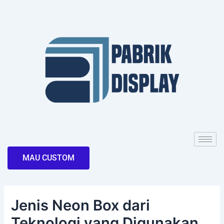
Skip
Post
to
navigation
content
MAU CUSTOM
Jenis Neon Box dari
Teknologi yang Digunakan