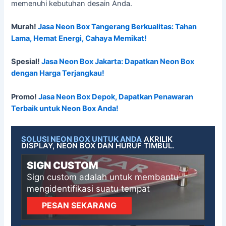
memenuhi kebutuhan desain Anda.
Murah!
Jasa Neon Box Tangerang Berkualitas: Tahan
Lama, Hemat Energi, Cahaya Memikat!
Spesial!
Jasa Neon Box Jakarta: Dapatkan Neon Box
dengan Harga Terjangkau!
Promo!
Jasa Neon Box Depok, Dapatkan Penawaran
Terbaik untuk Neon Box Anda!
SOLUSI NEON BOX UNTUK ANDA
AKRILIK
DISPLAY, NEON BOX DAN HURUF TIMBUL.
SIGN CUSTOM
Sign custom adalah untuk membantu
mengidentifikasi suatu tempat
PESAN SEKARANG