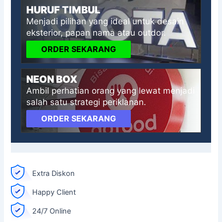
HURUF TIMBUL
Menjadi pilihan yang ideal untuk desain
eksterior, papan nama atau outdor.
ORDER SEKARANG
NEON BOX
Ambil perhatian orang yang lewat menjadi
salah satu strategi periklanan.
ORDER SEKARANG
Extra Diskon
Happy Client
24/7 Online