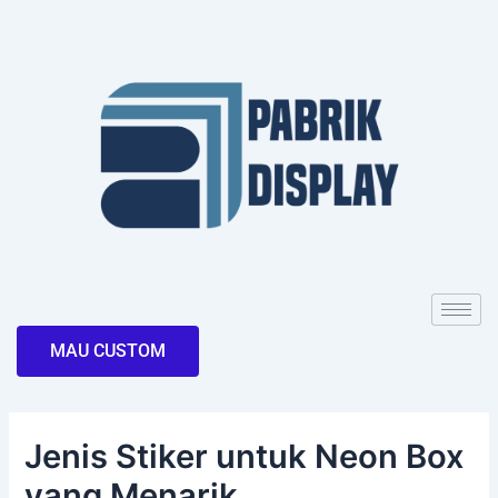
Skip
Post
to
navigation
content
MAU CUSTOM
Jenis Stiker untuk Neon Box
yang Menarik