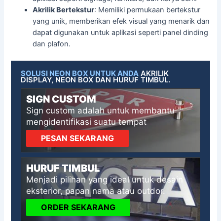
Akrilik Bertekstur
: Memiliki permukaan bertekstur
yang unik, memberikan efek visual yang menarik dan
dapat digunakan untuk aplikasi seperti panel dinding
dan plafon.
SOLUSI NEON BOX UNTUK ANDA
AKRILIK
DISPLAY, NEON BOX DAN HURUF TIMBUL.
SIGN CUSTOM
Sign custom adalah untuk membantu
mengidentifikasi suatu tempat
PESAN SEKARANG
HURUF TIMBUL
Menjadi pilihan yang ideal untuk desain
eksterior, papan nama atau outdor.
ORDER SEKARANG