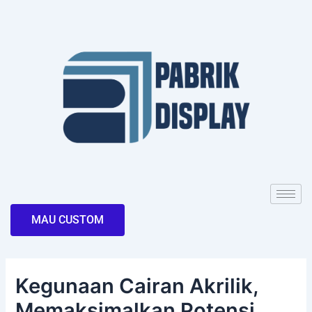
Skip
Post
to
navigation
content
MAU CUSTOM
Kegunaan Cairan Akrilik,
Memaksimalkan Potensi