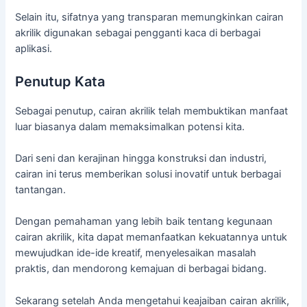
Selain itu, sifatnya yang transparan memungkinkan cairan
akrilik digunakan sebagai pengganti kaca di berbagai
aplikasi.
Penutup Kata
Sebagai penutup, cairan akrilik telah membuktikan manfaat
luar biasanya dalam memaksimalkan potensi kita.
Dari seni dan kerajinan hingga konstruksi dan industri,
cairan ini terus memberikan solusi inovatif untuk berbagai
tantangan.
Dengan pemahaman yang lebih baik tentang kegunaan
cairan akrilik, kita dapat memanfaatkan kekuatannya untuk
mewujudkan ide-ide kreatif, menyelesaikan masalah
praktis, dan mendorong kemajuan di berbagai bidang.
Sekarang setelah Anda mengetahui keajaiban cairan akrilik,