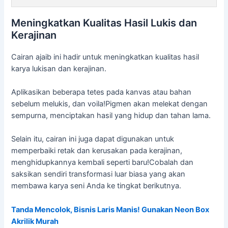
Meningkatkan Kualitas Hasil Lukis dan
Kerajinan
Cairan ajaib ini hadir untuk meningkatkan kualitas hasil
karya lukisan dan kerajinan.
Aplikasikan beberapa tetes pada kanvas atau bahan
sebelum melukis, dan voila!Pigmen akan melekat dengan
sempurna, menciptakan hasil yang hidup dan tahan lama.
Selain itu, cairan ini juga dapat digunakan untuk
memperbaiki retak dan kerusakan pada kerajinan,
menghidupkannya kembali seperti baru!Cobalah dan
saksikan sendiri transformasi luar biasa yang akan
membawa karya seni Anda ke tingkat berikutnya.
Tanda Mencolok, Bisnis Laris Manis! Gunakan Neon Box
Akrilik Murah