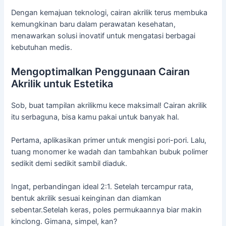
Dengan kemajuan teknologi, cairan akrilik terus membuka
kemungkinan baru dalam perawatan kesehatan,
menawarkan solusi inovatif untuk mengatasi berbagai
kebutuhan medis.
Mengoptimalkan Penggunaan Cairan
Akrilik untuk Estetika
Sob, buat tampilan akrilikmu kece maksimal! Cairan akrilik
itu serbaguna, bisa kamu pakai untuk banyak hal.
Pertama, aplikasikan primer untuk mengisi pori-pori. Lalu,
tuang monomer ke wadah dan tambahkan bubuk polimer
sedikit demi sedikit sambil diaduk.
Ingat, perbandingan ideal 2:1. Setelah tercampur rata,
bentuk akrilik sesuai keinginan dan diamkan
sebentar.Setelah keras, poles permukaannya biar makin
kinclong. Gimana, simpel, kan?