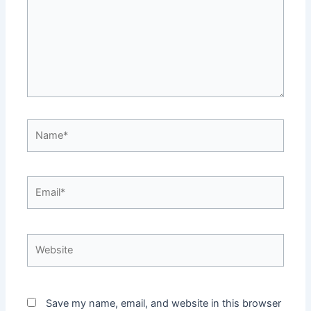
Name*
Email*
Website
Save my name, email, and website in this browser