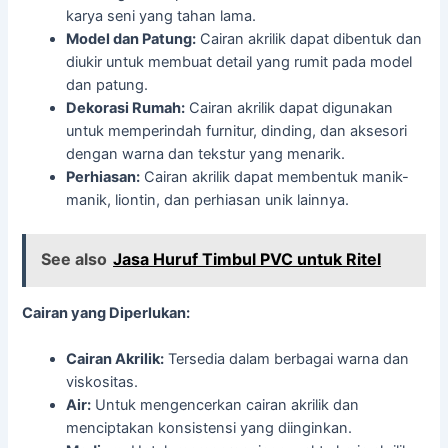
karya seni yang tahan lama.
Model dan Patung:
Cairan akrilik dapat dibentuk dan
diukir untuk membuat detail yang rumit pada model
dan patung.
Dekorasi Rumah:
Cairan akrilik dapat digunakan
untuk memperindah furnitur, dinding, dan aksesori
dengan warna dan tekstur yang menarik.
Perhiasan:
Cairan akrilik dapat membentuk manik-
manik, liontin, dan perhiasan unik lainnya.
See also
Jasa Huruf Timbul PVC untuk Ritel
Cairan yang Diperlukan:
Cairan Akrilik:
Tersedia dalam berbagai warna dan
viskositas.
Air:
Untuk mengencerkan cairan akrilik dan
menciptakan konsistensi yang diinginkan.