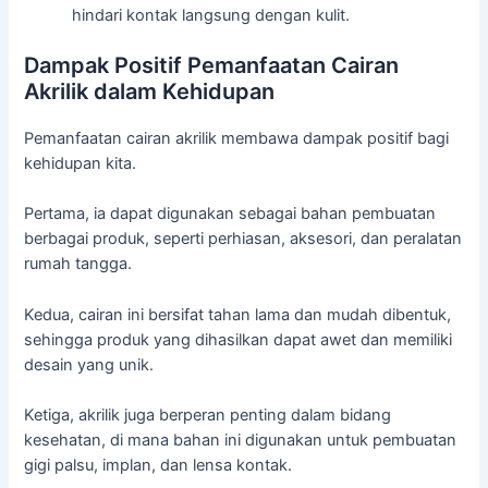
hindari kontak langsung dengan kulit.
Dampak Positif Pemanfaatan Cairan
Akrilik dalam Kehidupan
Pemanfaatan cairan akrilik membawa dampak positif bagi
kehidupan kita.
Pertama, ia dapat digunakan sebagai bahan pembuatan
berbagai produk, seperti perhiasan, aksesori, dan peralatan
rumah tangga.
Kedua, cairan ini bersifat tahan lama dan mudah dibentuk,
sehingga produk yang dihasilkan dapat awet dan memiliki
desain yang unik.
Ketiga, akrilik juga berperan penting dalam bidang
kesehatan, di mana bahan ini digunakan untuk pembuatan
gigi palsu, implan, dan lensa kontak.