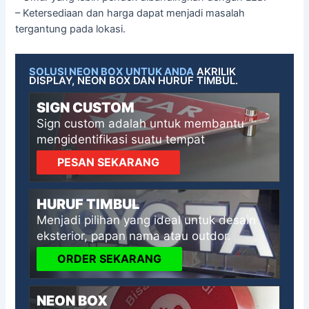
– Ketersediaan dan harga dapat menjadi masalah
tergantung pada lokasi.
SOLUSI NEON BOX UNTUK ANDA
AKRILIK
DISPLAY, NEON BOX DAN HURUF TIMBUL.
SIGN CUSTOM
Sign custom adalah untuk membantu
mengidentifikasi suatu tempat
PESAN SEKARANG
HURUF TIMBUL
Menjadi pilihan yang ideal untuk desain
eksterior, papan nama atau outdor.
ORDER SEKARANG
NEON BOX