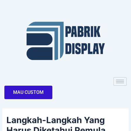
Skip
Post
to
navigation
content
MAU CUSTOM
Langkah-Langkah Yang
Harus Diketahui Pemula