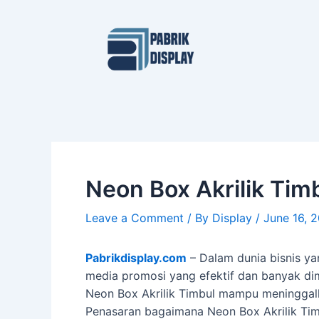
Skip
Post
to
navigation
content
Neon Box Akrilik Ti
Leave a Comment
/ By
Display
/
June 16, 
Pabrikdisplay.com
– Dalam dunia bisnis ya
media promosi yang efektif dan banyak di
Neon Box Akrilik Timbul mampu meninggal
Penasaran bagaimana Neon Box Akrilik Timb