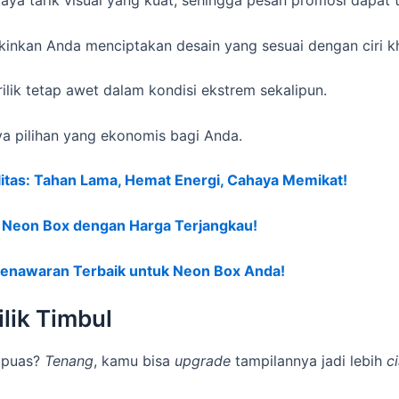
ya tarik visual yang kuat, sehingga pesan promosi dapat te
kan Anda menciptakan desain yang sesuai dengan ciri kh
lik tetap awet dalam kondisi ekstrem sekalipun.
a pilihan yang ekonomis bagi Anda.
itas: Tahan Lama, Hemat Energi, Cahaya Memikat!
n Neon Box dengan Harga Terjangkau!
Penawaran Terbaik untuk Neon Box Anda!
lik Timbul
 puas?
Tenang
, kamu bisa
upgrade
tampilannya jadi lebih
c