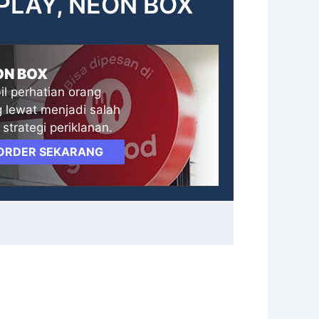
SPLAY, NEON BOX
ON BOX
l perhatian orang
 lewat menjadi salah
 strategi periklanan.
ORDER SEKARANG