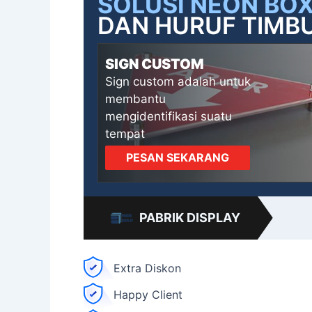
SOLUSI NEON BO
DAN HURUF TIMBU
SIGN CUSTOM
Sign custom adalah untuk
membantu
mengidentifikasi suatu
tempat
PESAN SEKARANG
PABRIK DISPLAY
Extra Diskon
Happy Client