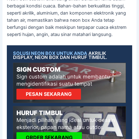
berbagai kondisi cuaca. Bahan-bahan berkualitas tinggi,
seperti akrilik, aluminium, dan komponen elektronik yang
tahan air, memastikan bahwa neon box Anda tetap
berfungsi dengan baik meskipun terpapar cuaca ekstrem
seperti hujan, angin, atau sinar matahari langsung.
SOLUSI NEON BOX UNTUK ANDA
AKRILIK
DISPLAY, NEON BOX DAN HURUF TIMBUL.
SIGN CUSTOM
Sign custom adalah untuk membantu
mengidentifikasi suatu tempat
PESAN SEKARANG
HURUF TIMBUL
Menjadi pilihan yang ideal untuk desain
eksterior, papan nama atau outdor.
ORDER SEKARANG