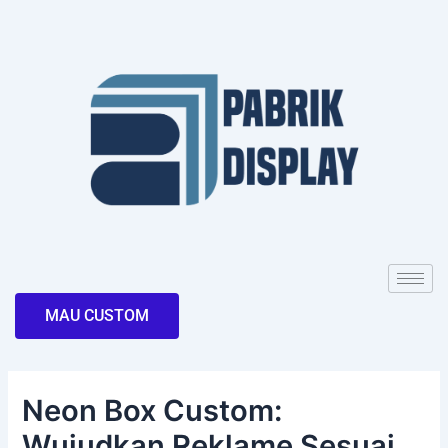
Skip
Post
to
navigation
content
MAU CUSTOM
Neon Box Custom:
Wujudkan Reklame Sesuai