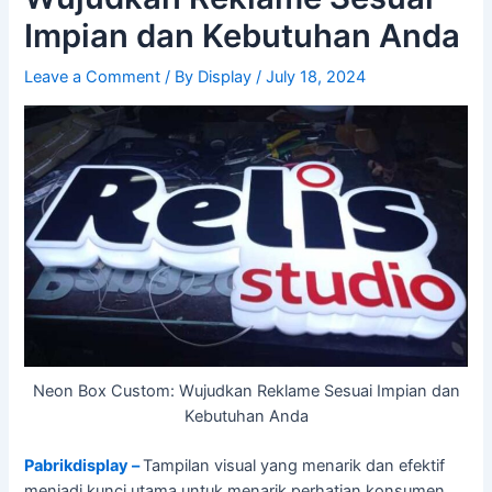
Impian dan Kebutuhan Anda
Leave a Comment
/ By
Display
/
July 18, 2024
Neon Box Custom: Wujudkan Reklame Sesuai Impian dan
Kebutuhan Anda
Pabrikdisplay –
Tampilan visual yang menarik dan efektif
menjadi kunci utama untuk menarik perhatian konsumen.