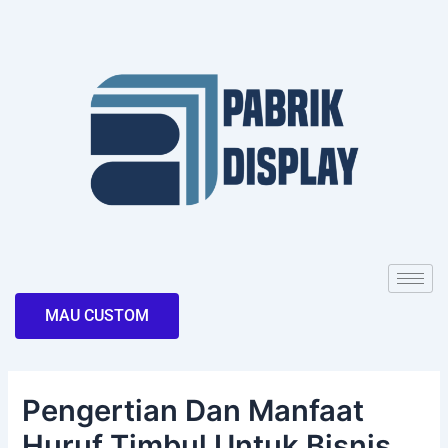
Skip
Post
to
navigation
content
MAU CUSTOM
Pengertian Dan Manfaat
Huruf Timbul Untuk Bisnis