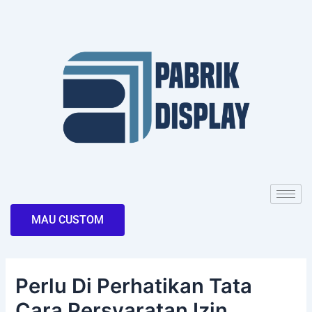
Skip
Post
to
navigation
content
MAU CUSTOM
Perlu Di Perhatikan Tata
Cara Persyaratan Izin