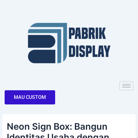
Skip
Post
to
navigation
content
MAU CUSTOM
Neon Sign Box: Bangun
Identitas Usaha dengan