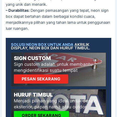
yang unik dan menarik.
– Durabilitas:
Dengan pemasangan yang tepat, neon sign
box dapat bertahan dalam berbagai kondisi cuaca,
menjadikannya pilihan yang tahan lama untuk penggunaan
luar ruangan.
SOLUSI NEON BOX UNTUK ANDA
AKRILIK
DISPLAY, NEON BOX DAN HURUF TIMBUL.
SIGN CUSTOM
Sign custom adalah untuk membantu
mengidentifikasi suatu tempat
PESAN SEKARANG
HURUF TIMBUL
Menjadi pilihan yang ideal untuk desain
eksterior, papan nama atau outdor.
ORDER SEKARANG