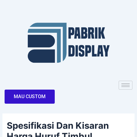
Skip
Post
to
navigation
content
MAU CUSTOM
Spesifikasi Dan Kisaran
Harga Huruf Timbul