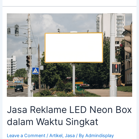
Jasa
Reklame
LED
Neon
Box
dalam
Waktu
Singkat
Jasa Reklame LED Neon Box
dalam Waktu Singkat
Leave a Comment
/
Artikel
,
Jasa
/ By
Admindisplay