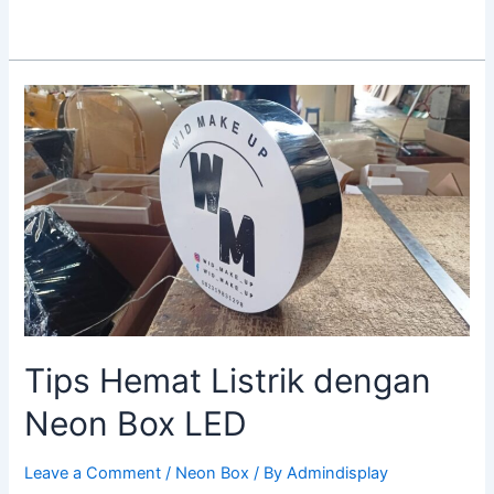
Tips
Hemat
Listrik
dengan
Neon
Box
LED
Tips Hemat Listrik dengan
Neon Box LED
Leave a Comment
/
Neon Box
/ By
Admindisplay