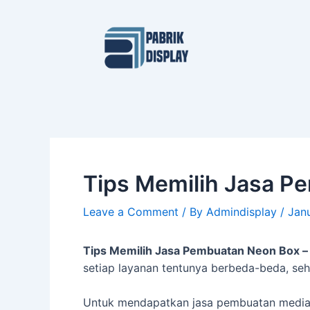
Skip
Post
to
navigation
content
Tips Memilih Jasa P
Leave a Comment
/ By
Admindisplay
/
Jan
Tips Memilih Jasa Pembuatan Neon Box –
setiap layanan tentunya berbeda-beda, seh
Untuk mendapatkan jasa pembuatan media i