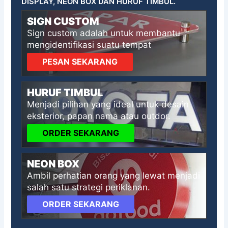
DISPLAY, NEON BOX DAN HURUF TIMBUL.
SIGN CUSTOM
Sign custom adalah untuk membantu
mengidentifikasi suatu tempat
PESAN SEKARANG
HURUF TIMBUL
Menjadi pilihan yang ideal untuk desain
eksterior, papan nama atau outdor.
ORDER SEKARANG
NEON BOX
Ambil perhatian orang yang lewat menjadi
salah satu strategi periklanan.
ORDER SEKARANG