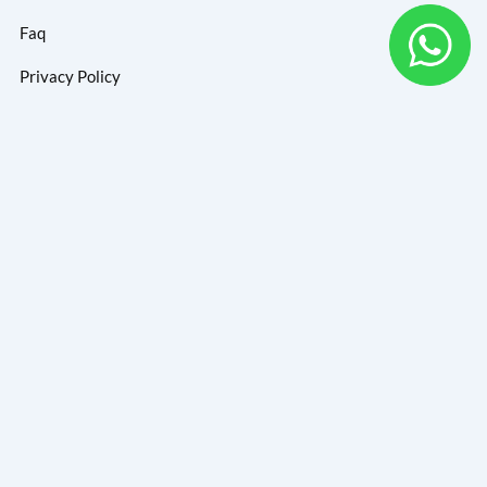
Faq
Privacy Policy
Portofolio
Produk Custom
Update Tentang Kami
Masukan email Anda untuk mendapatkan informasi tentang
kami secara terupdate