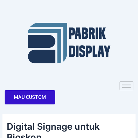
Skip
Post
to
navigation
content
MAU CUSTOM
Digital Signage untuk
Bioskop