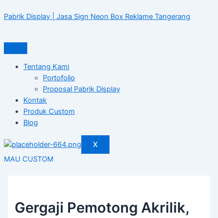
Skip
Post
to
navigation
Pabrik Display | Jasa Sign Neon Box Reklame Tangerang
content
Tentang Kami
Portofolio
Proposal Pabrik Display
Kontak
Produk Custom
Blog
X
MAU CUSTOM
Gergaji Pemotong Akrilik,