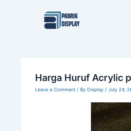
Skip
Post
to
navigation
content
Harga Huruf Acrylic 
Leave a Comment
/ By
Display
/
July 24, 