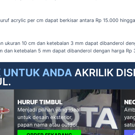
uruf acrylic per cm dapat berkisar antara Rp 15.000 hingg
gan ukuran 10 cm dan ketebalan 3 mm dapat dibanderol de
cm dan ketebalan 5 mm dapat dibanderol dengan harga Rp 
X UNTUK ANDA
AKRILIK DI
L.
HURUF TIMBUL
NE
Menjadi pilihan yang ideal
Ambi
untuk desain eksterior,
yang
papan nama atau outdor.
satu
ORDER SEKARANG