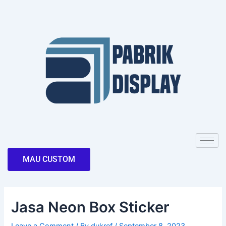
Skip
Post
to
navigation
content
MAU CUSTOM
Jasa Neon Box Sticker
Leave a Comment
/ By
dukref
/
September 8, 2023