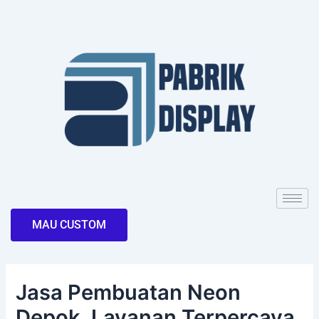
Skip
Post
to
navigation
content
MAU CUSTOM
Jasa Pembuatan Neon
Depok, Layanan Terpercaya