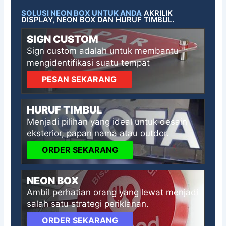
SOLUSI NEON BOX UNTUK ANDA
AKRILIK
DISPLAY, NEON BOX DAN HURUF TIMBUL.
SIGN CUSTOM
Sign custom adalah untuk membantu
mengidentifikasi suatu tempat
PESAN SEKARANG
HURUF TIMBUL
Menjadi pilihan yang ideal untuk desain
eksterior, papan nama atau outdor.
ORDER SEKARANG
NEON BOX
Ambil perhatian orang yang lewat menjadi
salah satu strategi periklanan.
ORDER SEKARANG