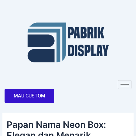
Skip
Post
to
navigation
content
MAU CUSTOM
Papan Nama Neon Box:
Elegan dan Menarik