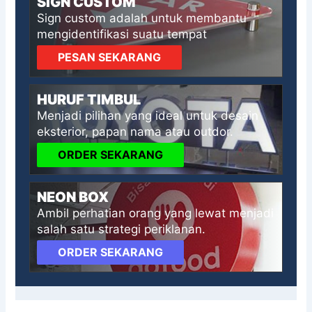
SIGN CUSTOM
Sign custom adalah untuk membantu
mengidentifikasi suatu tempat
PESAN SEKARANG
HURUF TIMBUL
Menjadi pilihan yang ideal untuk desain
eksterior, papan nama atau outdor.
ORDER SEKARANG
NEON BOX
Ambil perhatian orang yang lewat menjadi
salah satu strategi periklanan.
ORDER SEKARANG