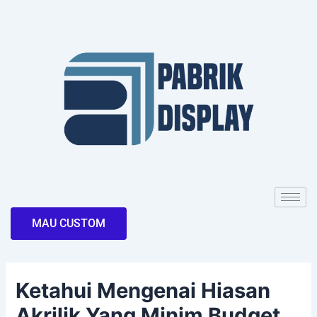
Skip
Post
to
navigation
content
MAU CUSTOM
Ketahui Mengenai Hiasan
Akrilik Yang Minim Budget