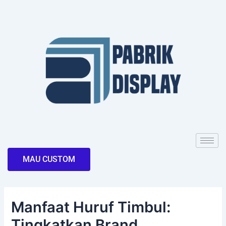
Skip
Post
to
navigation
content
MAU CUSTOM
Manfaat Huruf Timbul:
Tingkatkan Brand