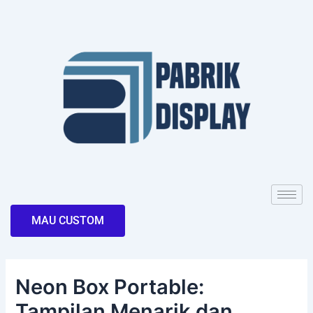
Skip
Post
to
navigation
content
MAU CUSTOM
Neon Box Portable:
Tampilan Menarik dan