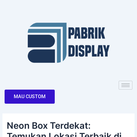
Skip
Post
to
navigation
content
MAU CUSTOM
Neon Box Terdekat:
Temukan Lokasi Terbaik di