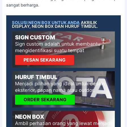
sangat berharga.
SOLUSI NEON BOX UNTUK ANDA
AKRILIK
DISPLAY, NEON BOX DAN HURUF TIMBUL.
SIGN CUSTOM
Sign custom adalah untuk membantu
mengidentifikasi suatu tempat
PESAN SEKARANG
HURUF TIMBUL
Menjadi pilihan yang ideal untuk desain
eksterior, papan nama atau outdor.
ORDER SEKARANG
NEON BOX
Ambil perhatian orang yang lewat menjadi