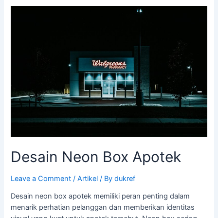
Desain
Neon
Box
Apotek
Desain Neon Box Apotek
Leave a Comment
/
Artikel
/ By
dukref
Desain neon box apotek memiliki peran penting dalam
menarik perhatian pelanggan dan memberikan identitas