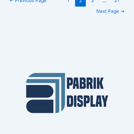
←
Previous Page
1
2
3
…
21
Next Page
→