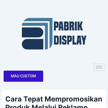
Skip
Post
to
navigation
content
MAU CUSTOM
Cara Tepat Mempromosikan
Produk Melalui Reklame