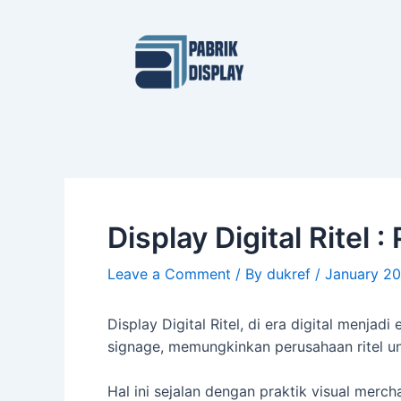
Skip
Post
to
navigation
content
Display Digital Rite
Leave a Comment
/ By
dukref
/
January 20
Display Digital Ritel, di era digital menjad
signage, memungkinkan perusahaan ritel un
Hal ini sejalan dengan praktik visual mer