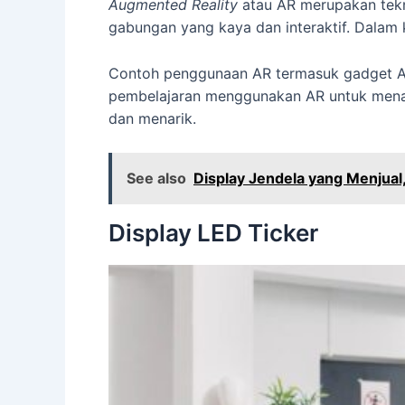
Augmented Reality
atau AR merupakan tekn
gabungan yang kaya dan interaktif. Dalam k
Contoh penggunaan AR termasuk gadget AR 
pembelajaran menggunakan AR untuk menamp
dan menarik.
See also
Display Jendela yang Menjual
Display LED Ticker