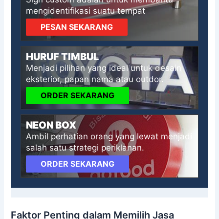
mengidentifikasi suatu tempat
PESAN SEKARANG
HURUF TIMBUL
Menjadi pilihan yang ideal untuk desain
eksterior, papan nama atau outdor.
ORDER SEKARANG
NEON BOX
Ambil perhatian orang yang lewat menjadi
salah satu strategi periklanan.
ORDER SEKARANG
Faktor Penting dalam Memilih Jasa