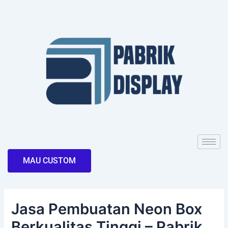
Skip
Post
to
navigation
content
MAU CUSTOM
Jasa Pembuatan Neon Box
Berkualitas Tinggi – Pabrik