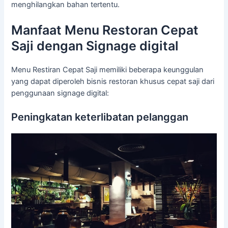
menghilangkan bahan tertentu.
Manfaat Menu Restoran Cepat
Saji dengan Signage digital
Menu Restiran Cepat Saji memiliki beberapa keunggulan
yang dapat diperoleh bisnis restoran khusus cepat saji dari
penggunaan signage digital:
Peningkatan keterlibatan pelanggan