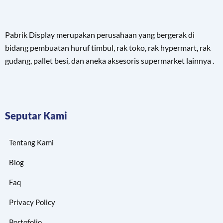
Pabrik Display merupakan perusahaan yang bergerak di
bidang pembuatan huruf timbul, rak toko, rak hypermart, rak
gudang, pallet besi, dan aneka aksesoris supermarket lainnya .
Seputar Kami
Tentang Kami
Blog
Faq
Privacy Policy
Portofolio