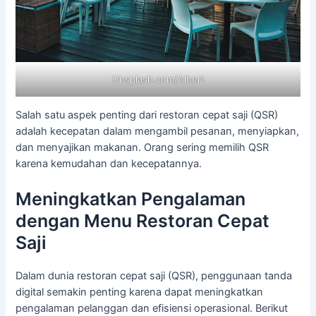
Unsplash.com/Albert
Salah satu aspek penting dari restoran cepat saji (QSR)
adalah kecepatan dalam mengambil pesanan, menyiapkan,
dan menyajikan makanan. Orang sering memilih QSR
karena kemudahan dan kecepatannya.
Meningkatkan Pengalaman
dengan Menu Restoran Cepat
Saji
Dalam dunia restoran cepat saji (QSR), penggunaan tanda
digital semakin penting karena dapat meningkatkan
pengalaman pelanggan dan efisiensi operasional. Berikut