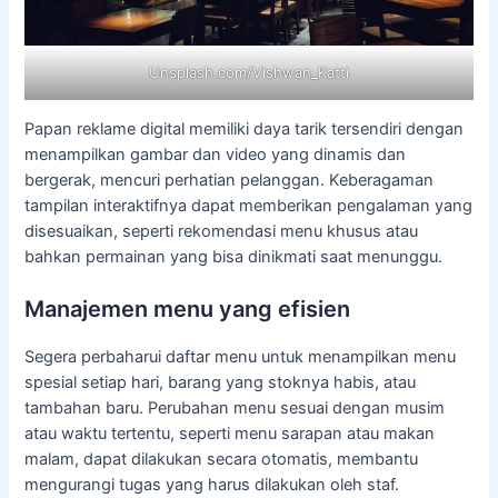
Unsplash.com/Vishwan_Katti
Papan reklame digital memiliki daya tarik tersendiri dengan
menampilkan gambar dan video yang dinamis dan
bergerak, mencuri perhatian pelanggan. Keberagaman
tampilan interaktifnya dapat memberikan pengalaman yang
disesuaikan, seperti rekomendasi menu khusus atau
bahkan permainan yang bisa dinikmati saat menunggu.
Manajemen menu yang efisien
Segera perbaharui daftar menu untuk menampilkan menu
spesial setiap hari, barang yang stoknya habis, atau
tambahan baru. Perubahan menu sesuai dengan musim
atau waktu tertentu, seperti menu sarapan atau makan
malam, dapat dilakukan secara otomatis, membantu
mengurangi tugas yang harus dilakukan oleh staf.