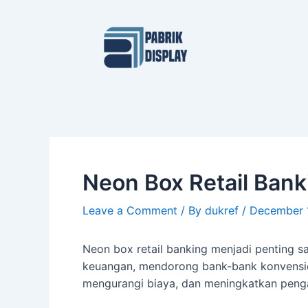
Skip
Post
to
navigation
content
Neon Box Retail Bank
Leave a Comment
/ By
dukref
/
December 
Neon box retail banking menjadi penting s
keuangan, mendorong bank-bank konvension
mengurangi biaya, dan meningkatkan peng