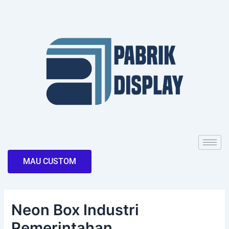
Skip
Post
to
navigation
content
MAU CUSTOM
Neon Box Industri
Pemerintahan